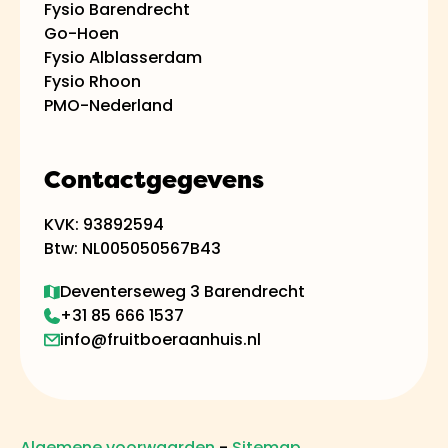
Fysio Barendrecht
Go-Hoen
Fysio Alblasserdam
Fysio Rhoon
PMO-Nederland
Contactgegevens
KVK: 93892594
Btw: NL005050567B43
Deventerseweg 3 Barendrecht
+31 85 666 1537
info@fruitboeraanhuis.nl
Algemene voorwaarden
-
Sitemap