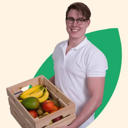
tot 5 dagen bewaard worden. Een
gemiddelde vijg van 50 gram bevat
geen vet, ongeveer 9,5 gram
koolhydraten (voornamelijk suikers),
0,5 gram eiwit en 1,0 gram vezels.