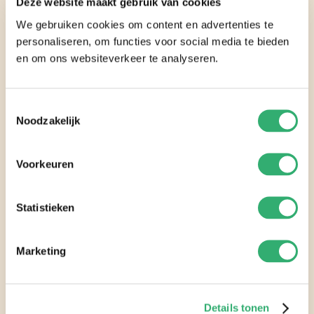
Deze website maakt gebruik van cookies
We gebruiken cookies om content en advertenties te
personaliseren, om functies voor social media te bieden
en om ons websiteverkeer te analyseren.
vijg weetjes:
Een vijg is een schijnvrucht, je kunt hem dus niet
Toestemmingsselectie
zien rijpen!
Noodzakelijk
Er zijn 17 verschillende soorten vijgen.
Vijgen zijn in de koelkast maar een aantal dagen
Voorkeuren
houdbaar!
Statistieken
Marketing
Veelgestelde vragen
Details tonen