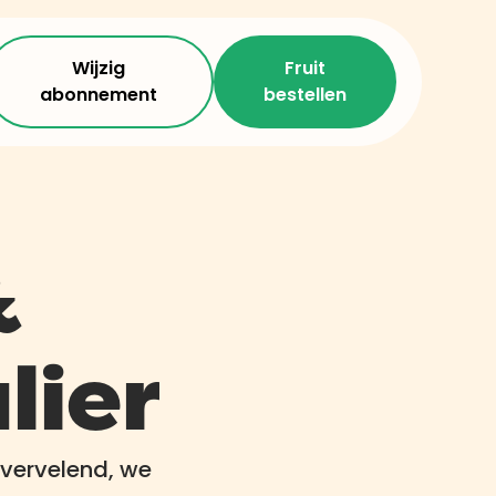
Wijzig
Fruit
abonnement
bestellen
&
lier
 vervelend, we