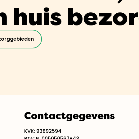
n huis bezo
zorggebieden
Contactgegevens
KVK: 93892594
Btw: NL005050567B43