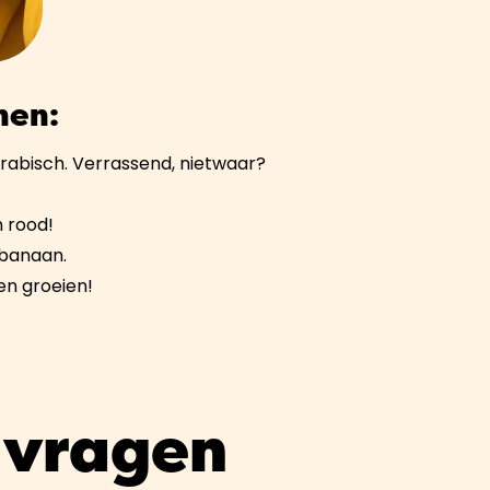
nen:
Arabisch. Verrassend, nietwaar?
n rood!
 banaan.
n groeien!
 vragen