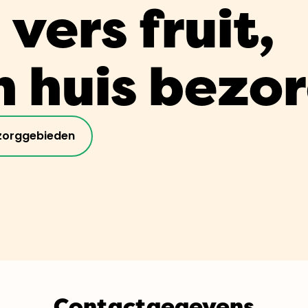
vers fruit,
n huis bezo
zorggebieden
Contactgegevens