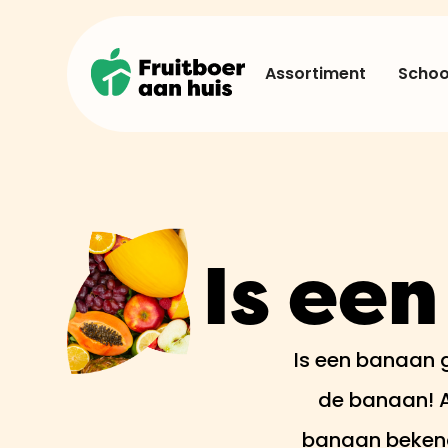
Assortiment
School
Is ee
Is een banaan g
de banaan! Al
banaan bekend 