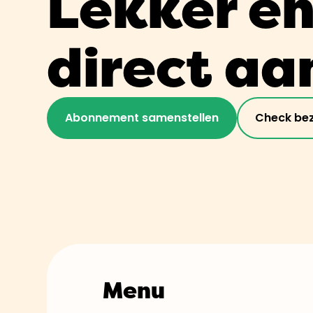
Lekker en 
direct aa
Abonnement samenstellen
Check be
Menu