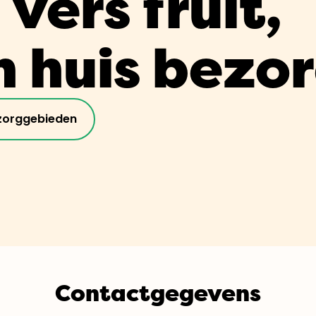
vers fruit,
n huis bezo
zorggebieden
Contactgegevens