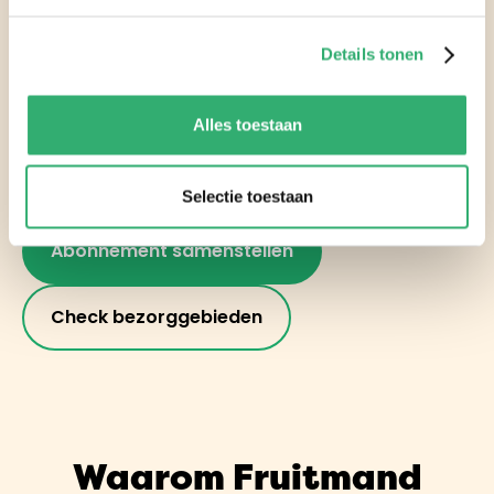
kans op ziekten kleiner is. Dankzij de natuurlijke
mineralen en talrijke vitaminen kunt u een sterke
Details tonen
weerstand opbouwen en de hele week vol energie
blijven. Al vanaf €10,99 kunt u genieten van een
Alles toestaan
vers gevulde fruitmand!
Selectie toestaan
Abonnement samenstellen
Check bezorggebieden
Waarom Fruitmand