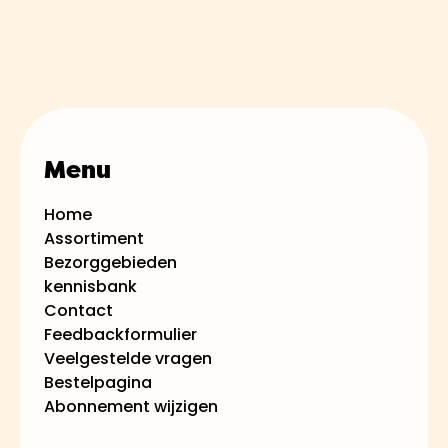
fruitboxen, variërend van XS tot XL,
afhankelijk van uw behoeften. De
exacte inhoud en portiegrootte van
elke box vindt u op de
assortiment
pagina
van hun website​
​.
Menu
Home
Assortiment
Bezorggebieden
kennisbank
Contact
Feedbackformulier
Veelgestelde vragen
Bestelpagina
Abonnement wijzigen