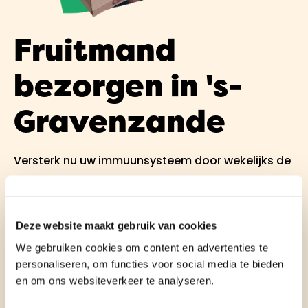
Fruitmand
bezorgen in 's-
Gravenzande
Versterk nu uw immuunsysteem door wekelijks de
aanbevolen hoeveelheid fruit te consumeren,
geleverd door Fruitboer aan huis. Naast het
kosteloos leveren van vers fruit aan uw huis,
Deze website maakt gebruik van cookies
bieden wij u ook de optie om heerlijke verse
We gebruiken cookies om content en advertenties te
personaliseren, om functies voor social media te bieden
smoothies of sappen toe te voegen aan uw
en om ons websiteverkeer te analyseren.
bestelling. Heeft u specifieke allergieën of