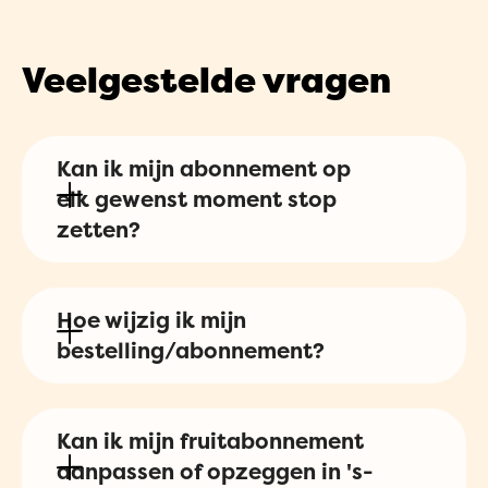
Veelgestelde vragen
Kan ik mijn abonnement op
elk gewenst moment stop
zetten?
Zeker! Dit kan je allemaal gemakkelijk
Hoe wijzig ik mijn
zelf online regelen. Via
deze pagina
bestelling/abonnement?
stuur je een link naar je eigen e-
mailadres waarvan je daaruit je
Wilt u een wijziging aanbrengen
abonnement volledig zelf kan
Kan ik mijn fruitabonnement
binnen uw lopende fruit abonnement?
aanpassen of opzeggen in 's-
beheren.
Dan kunt u gemakkelijk binnen uw