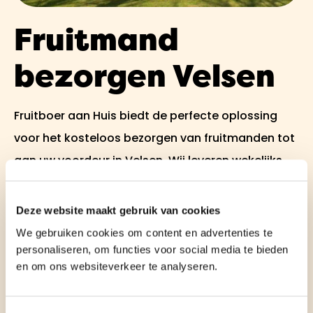
Fruitmand
bezorgen Velsen
Fruitboer aan Huis biedt de perfecte oplossing
voor het kosteloos bezorgen van fruitmanden tot
aan uw voordeur in Velsen. Wij leveren wekelijks
heerlijke, verse fruitmanden in Velsen, die ook
perfect dienen als geschenk voor iemand anders.
Deze website maakt gebruik van cookies
Onze fruitmanden zijn gevuld met vers fruit,
We gebruiken cookies om content en advertenties te
levendige kleuren en een overvloed aan
personaliseren, om functies voor social media te bieden
en om ons websiteverkeer te analyseren.
vitamines. Een kleurrijke en gezonde fruitmand in
Velsen is binnen handbereik.