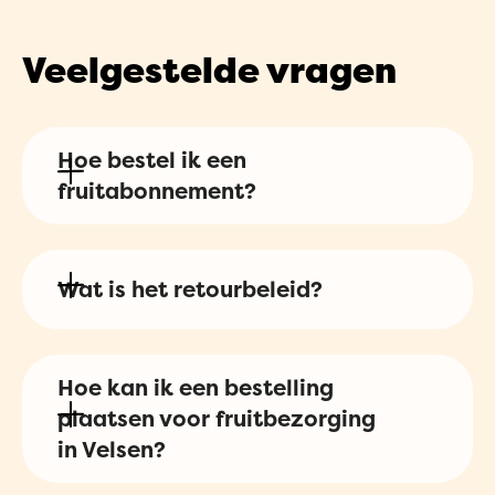
Veelgestelde vragen
Hoe bestel ik een
fruitabonnement?
Dit kun je eenvoudig doen in onze
Wat is het retourbeleid?
online shop
! Stap voor stap stel jij je
abonnement samen.
Op ons fruit, groente, sap en
Hoe kan ik een bestelling
smoothies (alle versproducten) is het
plaatsen voor fruitbezorging
herroepingsrecht uitgesloten i.v.m. de
in Velsen?
beperkte houdbaarheid van deze