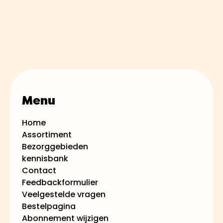
producten. Retourneren is dan ook
U kunt eenvoudig een bestelling
NIET mogelijk. Als u niet tevrede bent
plaatsen op onze website door uw
kunt u dit melden via ons
gewenste producten toe te voegen
klachtenformulier
door
HIER
te klikken
aan uw winkelwagen en vervolgens
het afrekenproces te volgen. Zorg
ervoor dat u uw bezorgadres in Velsen
Menu
correct invoert.
Home
Assortiment
Bezorggebieden
kennisbank
Contact
Feedbackformulier
Veelgestelde vragen
Bestelpagina
Abonnement wijzigen