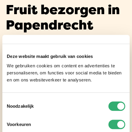
Fruit bezorgen in
Papendrecht
Wat moet u weten over onze vrolijke fruitmanden
die wij bezorgen? Ontdek de meest smakelijke en
Deze website maakt gebruik van cookies
moeiteloze manier om van vers fruit te genieten.
We gebruiken cookies om content en advertenties te
Wij brengen de fruitboxen rechtstreeks tot aan uw
personaliseren, om functies voor social media te bieden
deur, zonder dat u hier verder iets voor hoeft te
en om ons websiteverkeer te analyseren.
doen. Onze fruitboxen bieden een uitstekende
prijs-kwaliteitverhouding, waardoor u dagelijks de
Toestemmingsselectie
Noodzakelijk
aanbevolen 2 porties fruit van het
voedingscentrum binnenkrijgt.
Voorkeuren
Elke week bezorgen wij onze heerlijke