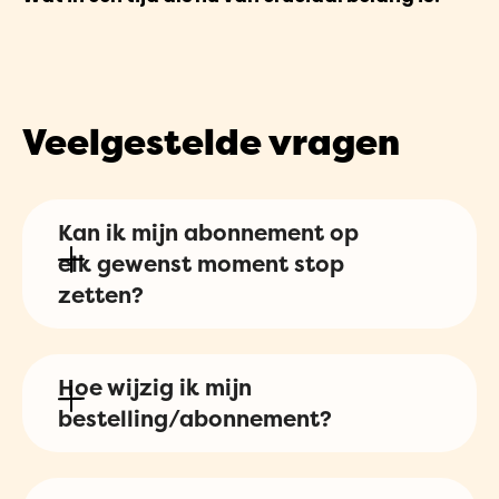
Veelgestelde vragen
Kan ik mijn abonnement op
elk gewenst moment stop
zetten?
Zeker! Dit kan je allemaal gemakkelijk
Hoe wijzig ik mijn
zelf online regelen. Via
deze pagina
bestelling/abonnement?
stuur je een link naar je eigen e-
mailadres waarvan je daaruit je
Wilt u een wijziging aanbrengen