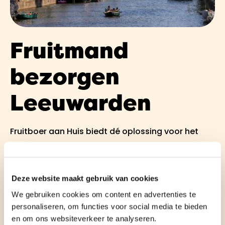
Fruitmand
bezorgen
Leeuwarden
Fruitboer aan Huis biedt dé oplossing voor het
kosteloos bezorgen van heerlijke fruitmanden tot
aan uw voordeur in Leeuwarden. Elke week leveren
wij verse fruitmanden in Leeuwarden, zowel voor
Deze website maakt gebruik van cookies
uzelf als prachtig geschenk voor anderen. Onze
We gebruiken cookies om content en advertenties te
personaliseren, om functies voor social media te bieden
fruitmanden zitten boordevol vers fruit, levendige
en om ons websiteverkeer te analyseren.