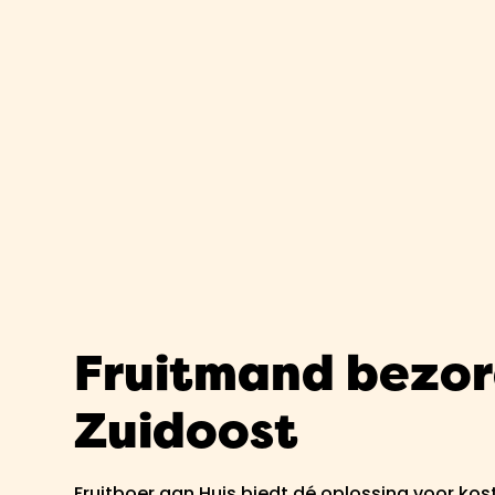
Fruitmand bezo
Zuidoost
Fruitboer aan Huis biedt dé oplossing voor ko