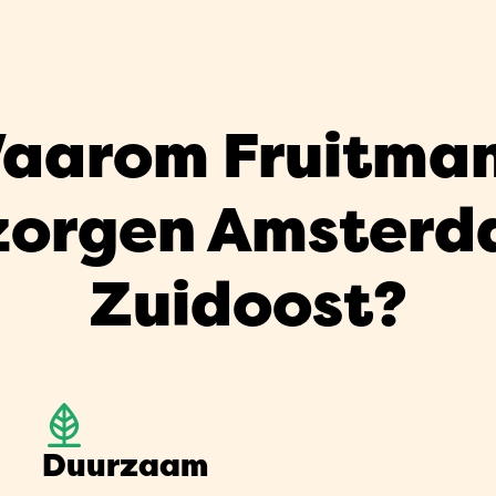
aarom Fruitma
zorgen Amsterd
Zuidoost?
Duurzaam