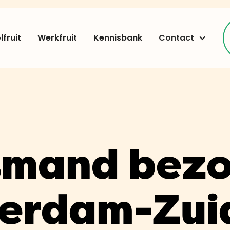
fruit
Werkfruit
Kennisbank
Contact
tmand bez
erdam-Zui