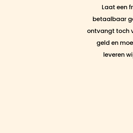
Laat een 
betaalbaar ge
ontvangt toch v
geld en moei
leveren wi