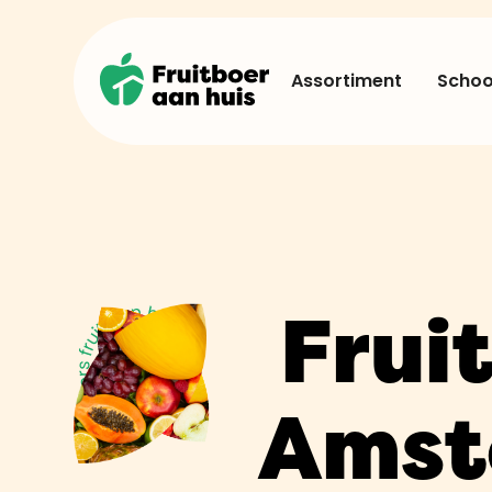
Assortiment
School
Frui
Amst