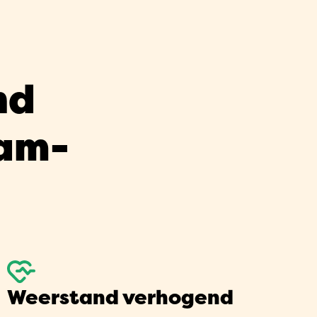
nd
am-
Weerstand verhogend