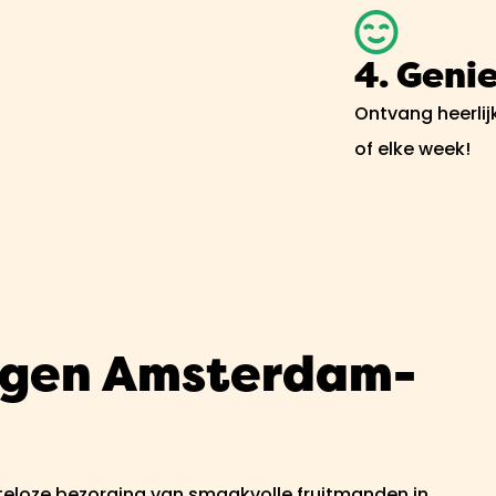
4. Genie
Ontvang heerlij
of elke week!
rgen Amsterdam-
steloze bezorging van smaakvolle fruitmanden in