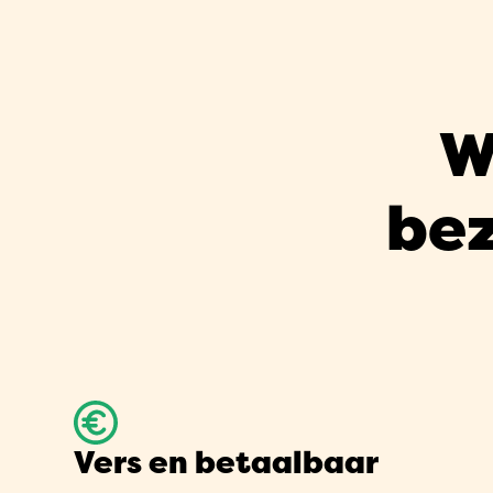
W
be
Vers en betaalbaar