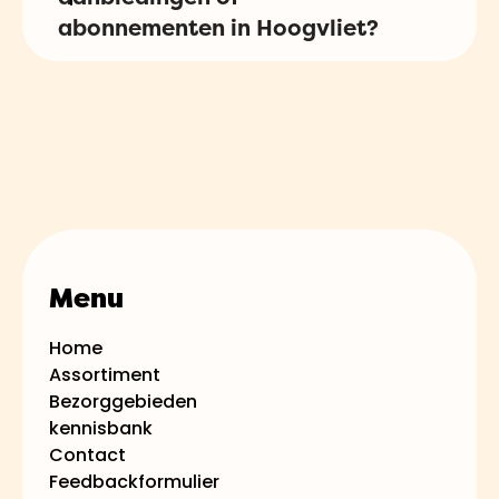
abonnement samen.
abonnementen in Hoogvliet?
Ja, we bieden regelmatig speciale
aanbiedingen en abonnementen aan
in Hoogvliet. Houd onze website in de
gaten en schrijf je in voor onze
nieuwsbrief om op de hoogte te
blijven van onze laatste aanbiedingen
Menu
en kortingen.
Home
Assortiment
Bezorggebieden
kennisbank
Contact
Feedbackformulier