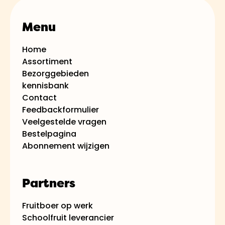
ontvangen, bijvoorbeeld wekelijks of
maandelijks, zonder telkens opnieuw
Menu
te bestellen. Het is een handige optie
voor wie graag een continue voorraad
Home
Assortiment
verse producten wil hebben.
Bezorggebieden
kennisbank
Contact
Feedbackformulier
Veelgestelde vragen
Bestelpagina
Abonnement wijzigen
Partners
Fruitboer op werk
Schoolfruit leverancier