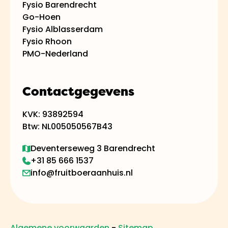
Fysio Barendrecht
Go-Hoen
Fysio Alblasserdam
Fysio Rhoon
PMO-Nederland
Contactgegevens
KVK: 93892594
Btw: NL005050567B43
Deventerseweg 3 Barendrecht
+31 85 666 1537
info@fruitboeraanhuis.nl
Algemene voorwaarden
-
Sitemap