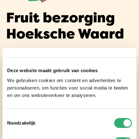
Fruit bezorging
Hoeksche Waard
Fruitbezorging in de Hoeksche Waard - Onze
fruitbezorgservice levert op een vaste dag in de
gehele regio Hoeksche Waard. Met een divers
Deze website maakt gebruik van cookies
aanbod van heerlijk vers fruit in verschillende
We gebruiken cookies om content en advertenties te
personaliseren, om functies voor social media te bieden
porties, is er voor elk van de 87.000 inwoners iets
en om ons websiteverkeer te analyseren.
naar wens. Ook ideaal als cadeau voor iemand
die het verdient! Onze fruitboxen zijn al
Toestemmingsselectie
beschikbaar vanaf slechts €9,99!
Noodzakelijk